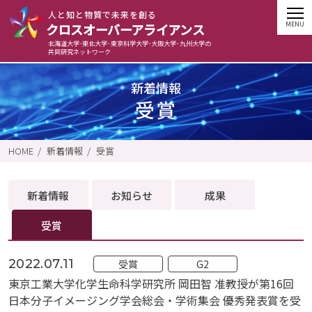
⼈と知と物質で未来を創る
クロスオーバーアライアンス
北海道大学･東北大学･東京科学大学･大阪大学･九州大学の
共同研究ネットワーク
新着情報
受賞
HOME
新着情報
受賞
新着情報
お知らせ
成果
受賞
2022.07.11
受賞
G2
東京工業大学化学生命科学研究所 岡田智 准教授が第16回
日本分子イメージング学会総会・学術集会 優秀発表賞を受