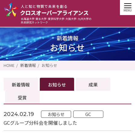
⼈と知と物質で未来を創る
クロスオーバーアライアンス
北海道大学･東北大学･東京科学大学･大阪大学･九州大学の
共同研究ネットワーク
新着情報
お知らせ
HOME
新着情報
お知らせ
新着情報
お知らせ
成果
受賞
2024.02.19
お知らせ
GC
GCグループ分科会を開催しました