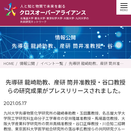
⼈と知と物質で未来を創る
クロスオーバーアライアンス
北海道大学･東北大学･東京科学大学･大阪大学･九州大学の
共同研究ネットワーク
情報公開
先導研 龍崎助教、産研 筒井准教授・谷口教授らの研究成果がプレスリリースされました。
HOME
情報公開
イベント一覧
先導研 龍崎助教、産研 筒井准教授・谷口教授らの研究成果がプレスリリースされました。
先導研 龍崎助教、産研 筒井准教授・谷口教授
らの研究成果がプレスリリースされました。
2021.05.17
九州大学先導物質化学研究所の龍崎奏助教・玉田薫教授、名古屋大学大
学院工学研究科生命分子工学専攻の安井隆雄准教授・馬場嘉信教授、大
阪大学産業科学研究所の筒井真楠准教授・谷口正輝教授・川合知二招聘
教授、東京医科大学医学総合研究所の落谷孝広教授らの共同研究グルー