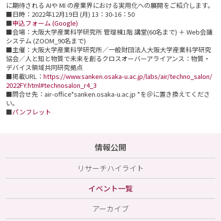
に期待される AIや MI の産業界における実用化への展開をご紹介します。
■日時：2022年12月19日 (月) 13：30-16：50
■
申込フォーム (Google)
■会場：大阪大学産業科学研究所 管理棟1階 講堂(60名まで) ＋ Web会議
システム (ZOOM_90名まで)
■主催：大阪大学産業科学研究所／一般財団法人大阪大学産業科学研究
協会／人と知と物質で未来を創るクロスオーバーアライアンス：物質・
デバイス領域共同研究拠点
■掲載URL：
https://www.sanken.osaka-u.ac.jp/labs/air/techno_salon/
2022FY.html#technosalon_r4_3
■問合せ先：air-office*sanken.osaka-u.ac.jp *を＠に置き換えてくださ
い。
■
パンフレット
情報公開
リサーチハイライト
イベント一覧
アーカイブ