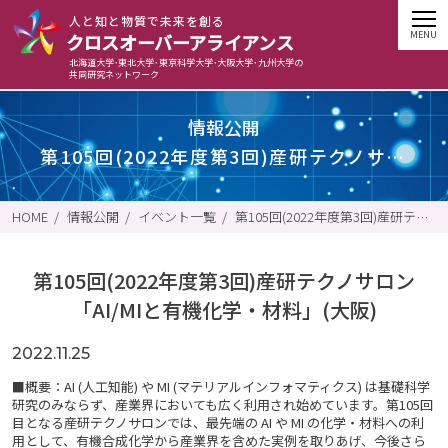
⼈と知と物質で未来を創る
クロスオーバーアライアンス
北海道大学･東北大学･東京科学大学･大阪大学･九州大学の
共同研究ネットワーク
情報公開
第105回(2022年度第3回)産研テクノサロン「AI/MIと有機化学・材料」(大阪)
HOME
情報公開
イベント一覧
第105回(2022年度第3回)産研テクノサロン「AI/MIと有機化学・材料」(大阪)
第105回(2022年度第3回)産研テクノサロン
「AI/MIと有機化学・材料」(大阪)
2022.11.25
■概要：AI (人工知能) や MI (マテリアルインフォマティクス) は基礎科学
研究のみならず、産業界においても広く利用され始めています。第105回
目となる産研テクノサロンでは、最先端の AI や MI の化学・材料への利
用として、有機合成化学から産業界を含めた実例を取りあげ、今後さら