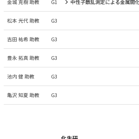
金城 克樹 助教
G1
中性子散乱測定による金属間
松本 光代 助教
G3
吉田 祐希 助教
G3
豊永 拓真 助教
G3
池内 健 助教
G3
亀沢 知夏 助教
G3
化生研