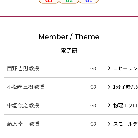
Member / Theme
電子研
西野 吉則 教授
G3
コヒーレン
小松﨑 民樹 教授
G3
1分子時系
中垣 俊之 教授
G3
物理エソロ
藤原 幸一 教授
G3
スモールデ