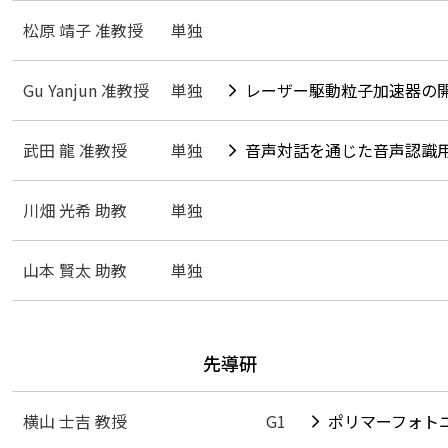
松原 靖子 准教授
単独
Gu Yanjun 准教授
単独
レーザー駆動粒子加速器の
武田 龍 准教授
単独
音声対話を通じた音声認識
川畑 光希 助教
単独
山本 賢太 助教
単独
先導研
横山 士吉 教授
G1
ポリマーフォト