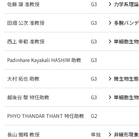
佐藤 譲 准教授
G3
力学系理論
田畑 公次 准教授
G3
多腕バンデ
西上 幸範 准教授
G3
単細胞生物
Padinhare Kayakali HASHIM 助教
G3
大村 拓也 助教
G3
微生物生態
越後谷 駿 特任助教
G3
単細胞生物
PHYO THANDAR THANT 特任助教
G2
長山 雅晴 教授
単独
非線形現象