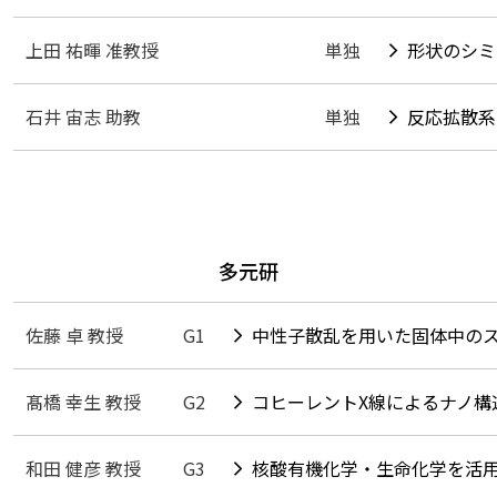
上田 祐暉 准教授
単独
形状のシミ
石井 宙志 助教
単独
反応拡散系
多元研
佐藤 卓 教授
G1
中性子散乱を用いた固体中の
髙橋 幸生 教授
G2
コヒーレントX線によるナノ構
和田 健彦 教授
G3
核酸有機化学・生命化学を活