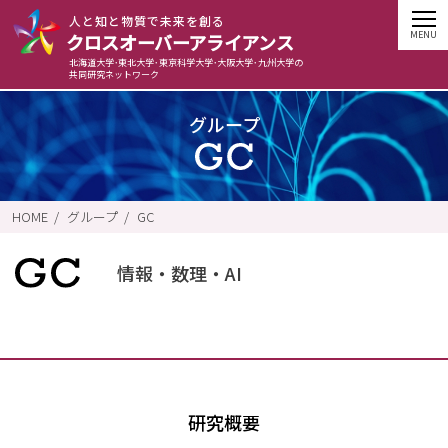
⼈と知と物質で未来を創る
クロスオーバーアライアンス
北海道大学･東北大学･東京科学大学･大阪大学･九州大学の
共同研究ネットワーク
グループ
HOME
グループ
GC
情報・数理・AI
研究概要