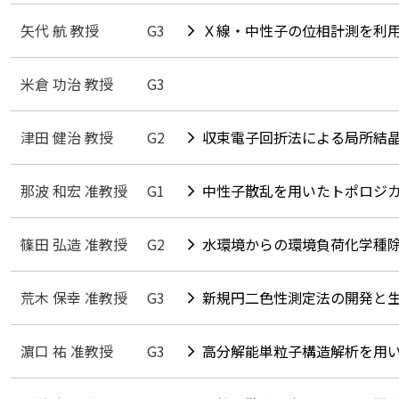
矢代 航 教授
G3
Ｘ線・中性子の位相計測を利
米倉 功治 教授
G3
津田 健治 教授
G2
収束電子回折法による局所結
那波 和宏 准教授
G1
中性子散乱を用いたトポロジ
篠田 弘造 准教授
G2
水環境からの環境負荷化学種
荒木 保幸 准教授
G3
新規円二色性測定法の開発と
濵口 祐 准教授
G3
高分解能単粒子構造解析を用