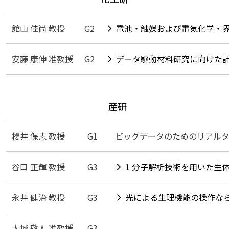
館山 佳尚 教授
G2
電池・触媒および電気化学・
安藤 康伸 准教授
G2
データ駆動材料研究に向けた
産研
櫻井 保志 教授
G1
ビッグデータのためのリアルタ
谷口 正輝 教授
G3
1 分子解析技術を用いた生
永井 健治 教授
G3
光による生理機能の操作な
大城 敬人 准教授
G3