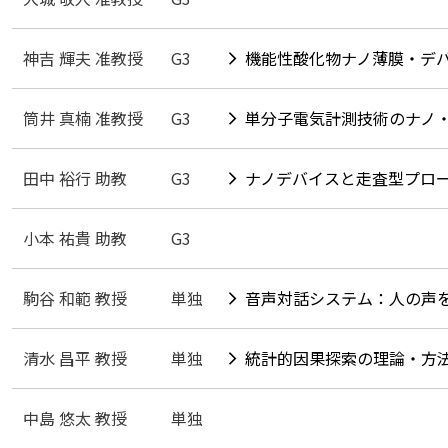
神吉 輝夫 准教授
G3
機能性酸化物ナノ薄膜・デ
筒井 真楠 准教授
G3
単分子電気計測技術のナノ
田中 裕行 助教
G3
ナノデバイスと走査型プロ
小本 祐貴 助教
G3
駒谷 和範 教授
単独
音声対話システム：人の声
清水 昌平 教授
単独
統計的因果探索の理論・方
中島 悠太 教授
単独