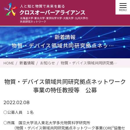
⼈と知と物質で未来を創る
クロスオーバーアライアンス
北海道大学･東北大学･東京科学大学･大阪大学･九州大学の
共同研究ネットワーク
新着情報
物質・デバイス領域共同研究拠点ネットワーク事業の特任教授等 公募
HOME
新着情報
お知らせ
物質・デバイス領域共同研究拠点ネットワーク事業の特任教授等 公募
物質・デバイス領域共同研究拠点ネットワーク
事業の特任教授等 公募
2022.02.08
○公募人員 １名
○所属 国立大学法人東北大学多元物質科学研究所
（物質・デバイス領域共同研究拠点ネットワーク事業CORE²協働セ