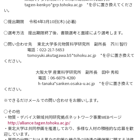
tagen-kenkyo*grp.tohoku.ac.jp *を＠に置き換えてくださ
い。
○提出期限 令和4年3月10日(木) (必着)
○選考方法 提出期限終了後、書類選考と面接により選考します。
○問い合わせ先 東北大学多元物質科学研究所 副所長 芥川 智行
電話：022-217-5653
tomoyuki.akutagawa.b5*tohoku.ac.jp *を＠に置き換えて
ください。
大阪大学 産業科学研究所 副所長 田中 秀和
電話：06-6879-4280
h-tanaka*sanken.osaka-u.ac.jp *を＠に置き換えて
ください。
※できるだけメールでの問い合わせをお願いします。
○その他
・物質・デバイス領域共同研究拠点ネットワーク事業WEBページ
http://alliance.tagen.tohoku.ac.jp/
・東北大学は共同参画を推進しており、多様な人材の積極的な応募を歓
迎しています。
・雇用の分野における男女の均等な機会及び待遇の確保等に関する法律