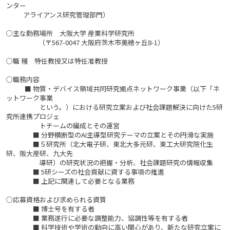
ンター
アライアンス研究管理部門）
○主な勤務場所 大阪大学 産業科学研究所
（〒567-0047 大阪府茨木市美穂ヶ丘8-1）
○職 種 特任教授又は特任准教授
○職務内容
■ 物質・デバイス領域共同研究拠点ネットワーク事業（以下「ネ
ットワーク事業
という。）における研究立案および社会課題解決に向けた5研
究所連携プロジェ
トチームの編成とその運営
■ 分野横断型のAI主導型研究テーマの立案とその円滑な実施
■５研究所（北大電子研、東北大多元研、東工大研究院化生
研、阪大産研、九大先
導研）の研究状況の把握・分析、社会課題研究の情報収集
■ 5研シーズの社会貢献に資する事項の推進
■ 上記に関連して必要となる業務
○応募資格および求められる資質
■ 博士号を有する者
■ 業務遂行に必要な調整能力、協調性等を有する者
■ 科学技術や学術の動向に高い関心があり、新たな研究立案に