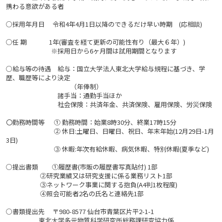
携わる意欲がある者
○採用年月日 令和4年4月1日以降のできるだけ早い時期 (応相談)
○任 期 1年(審査を経て更新の可能性有り（最大６年）)
※採用日から6ヶ月間は試用期間となります
○給与等の待遇 給与：国立大学法人東北大学給与規程に基づき、学
歴、職歴等により決定
（年俸制）
諸手当：通勤手当ほか
社会保険：共済年金、共済保険、雇用保険、労災保険
〇勤務時間等 ① 勤務時間：始業8時30分、終業17時15分
② 休日:土曜日、日曜日、祝日、年末年始(12月29日-1月
3日)
③ 休暇:年次有給休暇、病気休暇、特別休暇(夏季など)
○提出書類 ①履歴書(市販の履歴書写真貼付) 1部
②研究業績又は研究支援に係る業務リスト1部
③ネットワーク事業に関する抱負(A4判1枚程度)
④照会可能者2名の氏名と連絡先1部
○書類提出先 〒980-8577 仙台市青葉区片平2-1-1
東北大学多元物質科学研究所総務課研究協力係