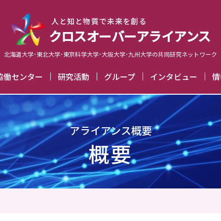
⼈と知と物質で未来を創る
クロスオーバーアライアンス
北海道大学･東北大学･東京科学大学･大阪大学･九州大学の
共同研究ネットワーク
²協働センター
研究活動
グループ
インタビュー
情
組織図
CORE²-Aラボ
G1
#15 猪石篤准教授
リサー
規定等
若手FS
G2
#14 西上幸範准教授
イベ
知のエコシステム
G3
#13 曽宮正晴准教授
ア
人文社会系講義
GC
#12 安藤康伸准教授
#11 長谷川拓哉准教授
掲
#10 アルブレヒト建准教授
#09 蓬田陽平准教授
アライアンス概要
#08 岡田智准教授
#07 山崎聖司准教授
#06 福山真央准教授
概要
(#01～#05)
Season 1