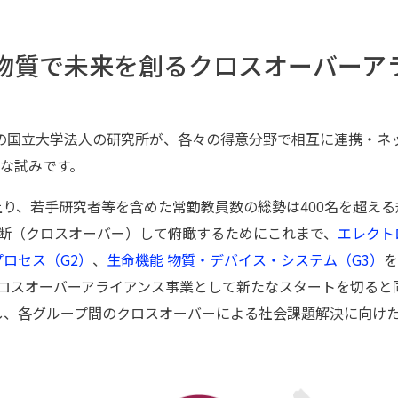
物質で未来を創る
クロスオーバーア
の国⽴⼤学法⼈の研究所が、各々の得意分野で相互に連携・ネ
な試みです。
に上り、若⼿研究者等を含めた常勤教員数の総勢は400名を超え
断（クロスオーバー）して俯瞰するためにこれまで、
エレクト
ロセス（G2）
、
⽣命機能 物質・デバイス・システム（G3）
を
、クロスオーバーアライアンス事業として新たなスタートを切ると
し、各グループ間のクロスオーバーによる社会課題解決に向け