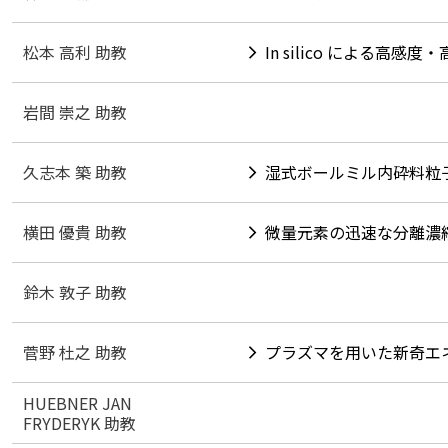
松本 高利 助教
In silico による高
岩間 崇之 助教
久志本 築 助教
湿式ボールミル内砕料粒
横田 優貴 助教
微量元素の迅速な分離濃
鈴木 敦子 助教
菅野 杜之 助教
プラズマを用いた新奇エ
HUEBNER JAN
FRYDERYK 助教