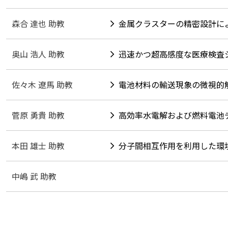
森合 達也 助教
金属クラスターの精密設計に
奥山 浩人 助教
迅速かつ超高感度な医療検査
佐々木 遼馬 助教
電池材料の輸送現象の微視的
菅原 勇貴 助教
高効率水電解および燃料電池
本田 雄士 助教
分子間相互作用を利用した環
中嶋 武 助教