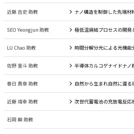
近藤 吉史 助教
ナノ構造を制御した先端材
SEO Yeongjun 助教
極低温焼結プロセスの開発
LU Chao 助教
時間分解分光による光機能
佐野 奎斗 助教
半導体カルコゲナイドナノ
春日 貴章 助教
自然から生まれ自然に還る
近藤 靖幸 助教
次世代蓄電池の充放電反応
石岡 瞬 助教