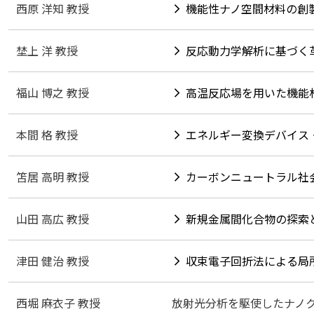
西原 洋知 教授
機能性ナノ空間材料の創
埜上 洋 教授
反応動力学解析に基づく
福山 博之 教授
高温反応場を用いた機能
本間 格 教授
エネルギー変換デバイス
笘居 高明 教授
カーボンニュートラル社
山田 高広 教授
新規金属間化合物の探索
津田 健治 教授
収束電子回折法による局
西堀 麻衣子 教授
放射光分析を駆使したナノ