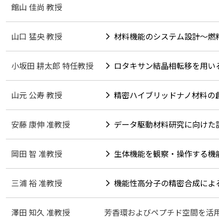
館山 佳尚 教授
山口 猛央 教授
材料機能のシステム設計〜燃
小坂田 耕太郎 特任教授
ロタキサン結晶相転移を用い
山元 公寿 教授
精密ハイブリッドナノ材料の
安藤 康伸 准教授
データ駆動材料研究に向けた
岡田 智 准教授
生体機能を観察・操作する機
三浦 裕 准教授
機能性高分子の精密合成によ
澤田 知久 准教授
芳香環およびペプチド空間を活