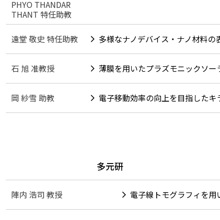
PHYO THANDAR
THANT 特任助教
遠堂 敬史 特任助教
多様なナノデバイス・ナノ材料の
石 旭 准教授
薄膜を用いたプラズモニックソー
岡 紗雪 助教
電子移動効率の向上を目指したキ
多元研
陣内 浩司 教授
電子線トモグラフィを用