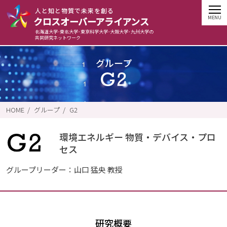
⼈と知と物質で未来を創る
クロスオーバーアライアンス
北海道大学･東北大学･東京科学大学･大阪大学･九州大学の
共同研究ネットワーク
グループ
HOME
グループ
G2
環境エネルギー 物質・デバイス・プロ
セス
グループリーダー：山口 猛央 教授
研究概要