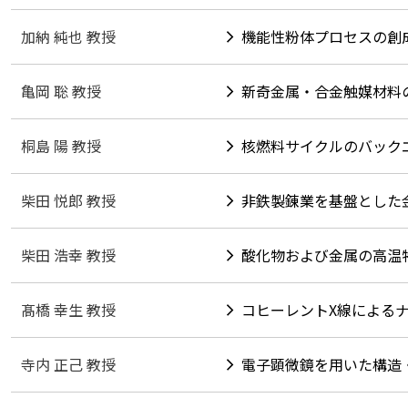
加納 純也 教授
機能性粉体プロセスの創
亀岡 聡 教授
新奇金属・合金触媒材料
桐島 陽 教授
核燃料サイクルのバック
柴田 悦郎 教授
非鉄製錬業を基盤とした
柴田 浩幸 教授
酸化物および⾦属の⾼温
髙橋 幸生 教授
コヒーレントX線による
寺内 正己 教授
電子顕微鏡を用いた構造