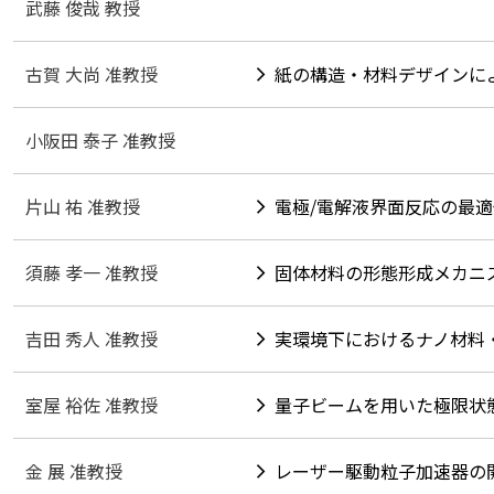
武藤 俊哉 教授
古賀 大尚 准教授
紙の構造・材料デザインに
小阪田 泰子 准教授
片山 祐 准教授
電極/電解液界面反応の最
須藤 孝一 准教授
固体材料の形態形成メカニ
吉田 秀人 准教授
実環境下におけるナノ材料
室屋 裕佐 准教授
量子ビームを用いた極限状
金 展 准教授
レーザー駆動粒子加速器の