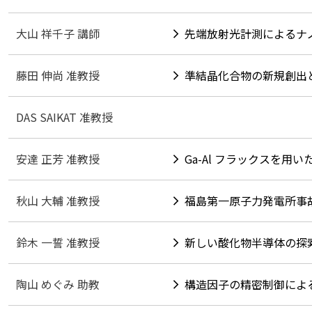
大山 祥千子 講師
先端放射光計測によるナ
藤田 伸尚 准教授
準結晶化合物の新規創出
DAS SAIKAT 准教授
安達 正芳 准教授
Ga-Al フラックスを
秋山 大輔 准教授
福島第一原子力発電所事
鈴木 一誓 准教授
新しい酸化物半導体の探
陶山 めぐみ 助教
構造因子の精密制御によ