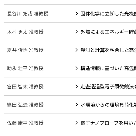
長谷川 拓哉 准教授
固体化学に立脚した光機
木村 勇太 准教授
外場によるエネルギー貯
夏井 俊悟 准教授
観測と計算を融合した高
助永 壮平 准教授
構造情報に基づいた高温
宮田 智衆 准教授
走査透過型電子顕微鏡法
篠田 弘造 准教授
水環境からの環境負荷化
佐藤 庸平 准教授
電子ナノプローブを用い