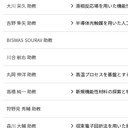
大川 采久 助教
液相反応場を用いた機能
吉野 隼矢 助教
半導体光触媒を用いた人
BISWAS SOURAV 助教
川合 航右 助教
丸岡 伸洋 助教
高温プロセスを基盤とす
高橋 純一 助教
新規機能性材料の探索と
狩野見 秀輔 助教
森川 大輔 助教
収束電子回折法を用いた