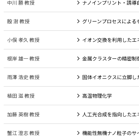
中川 勝 教授
ナノインプリント・誘導
殷 澍 教授
グリーンプロセスによる
小俣 孝久 教授
イオン交換を利用したエ
根岸 雄一 教授
金属クラスターの精密制
雨澤 浩史 教授
固体イオニクスに立脚し
植田 滋 教授
高温物理化学
加藤 英樹 教授
人工光合成を指向したエ
蟹江 澄志 教授
機能性無機ナノ粒子のサ