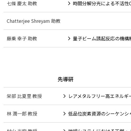
七條 慶太 助教
時間分解分光による不活性
Chatterjee Shreyam 助教
藤乗 幸子 助教
量子ビーム誘起反応の機構
先導研
栄部 比夏里 教授
レアメタルフリー高エネルギ
林 潤一郎 教授
低品位炭素資源のシーケンシ