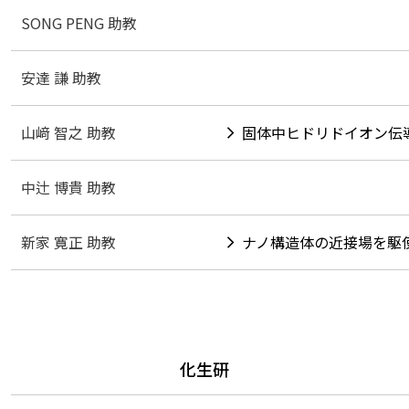
SONG PENG 助教
安達 謙 助教
山﨑 智之 助教
固体中ヒドリドイオン伝
中辻 博貴 助教
新家 寛正 助教
ナノ構造体の近接場を駆
化生研