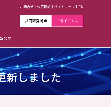
お問合せ
公募情報
サイトマップ
EN
共同研究拠点
アライアンス
報公開
チハイライト
ント一覧
ーカイブ
技術室
載依頼
を更新しました