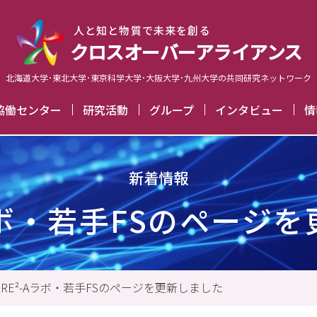
⼈と知と物質で未来を創る
クロスオーバーアライアンス
北海道大学･東北大学･東京科学大学･大阪大学･九州大学の
共同研究ネットワーク
²協働センター
研究活動
グループ
インタビュー
情
組織図
CORE²-Aラボ
G1
#15 猪石篤准教授
リサー
規定等
若手FS
G2
#14 西上幸範准教授
イベ
知のエコシステム
G3
#13 曽宮正晴准教授
ア
人文社会系講義
GC
#12 安藤康伸准教授
#11 長谷川拓哉准教授
掲
#10 アルブレヒト建准教授
新着情報
#09 蓬田陽平准教授
#08 岡田智准教授
#07 山崎聖司准教授
#06 福山真央准教授
Aラボ・若手FSのページ
(#01～#05)
Season 1
ORE²-Aラボ・若手FSのページを更新しました